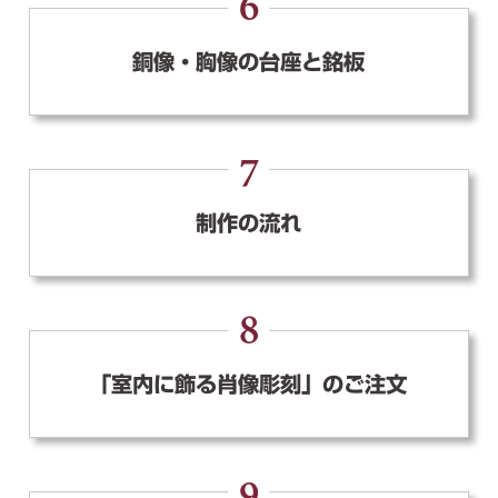
6
銅像・胸像の台座と銘板
7
制作の流れ
8
「室内に飾る肖像彫刻」のご注文
9