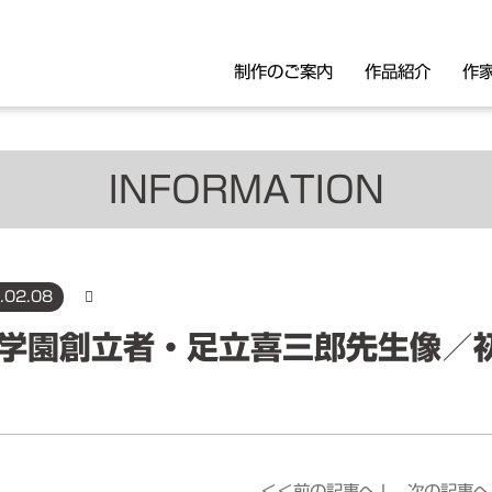
制作のご案内
作品紹介
作
INFORMATION
像・モニュメント・胸像・肖像
パブリックアート
.02.08
リーフ
学園創立者・足立喜三郎先生像／
＜＜前の記事へ
l
次の記事へ