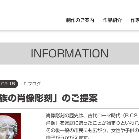
制作のご案内
作品紹介
作
INFORMATION
像・モニュメント・胸像・肖像
パブリックアート
.09.16
ブログ
リーフ
族の肖像彫刻」のご提案
肖像彫刻の歴史は、古代ローマ時代（B.C2
肖像」を家庭に飾ったことが始まりといわ
その後一般の市民にも広がり、女性や子供
様子がうかがえます。