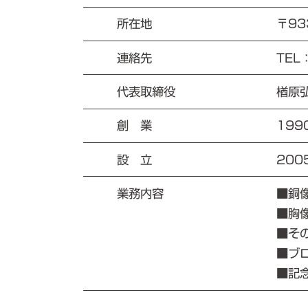
所在地
〒93
連絡先
TEL
代表取締役
楢原
創 業
199
設 立
200
業務内容
■銅
■胸
■そ
■ブ
■記