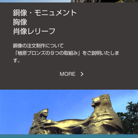
銅
像
・
モ
ニ
ュ
メ
ン
ト
胸
像
肖
像
レ
リ
ー
フ
銅像の注文制作について
「楢原ブロンズの９つの取組み」をご説明いたしま
す。
MORE