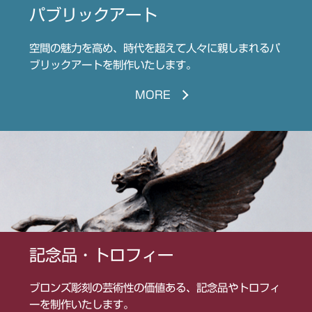
パ
ブ
リ
ッ
ク
ア
ー
ト
空間の魅力を高め、時代を超えて人々に親しまれるパ
ブリックアートを制作いたします。
MORE
記
念
品
・
ト
ロ
フ
ィ
ー
ブロンズ彫刻の芸術性の価値ある、記念品やトロフィ
ーを制作いたします。